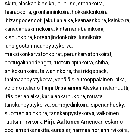
Akita, alaskan klee kai, buhund, etnankoira,
faaraokoira, grönlanninkoira, hokkaidonkoira,
ibizanpodencot, jakutianlaika, kaanaankoira, kainkoira,
kanadaneskimokoira, kintamani-balinkoira,
kishunkoira, koreanjindonkoira, lunnikoira,
länsigöötanmaanpystykorva,
meksikonkarvatonkoirat, perunkarvatonkoirat,
portugalinpodengot, ruotsinlapinkoira, shiba,
shikokunkoira, taiwaninkoira, thai ridgeback,
thaimaanpystykorva, venäläis-eurooppalainen laika,
volpino italiano
Teija Urpelainen
Alaskanmalamuutti,
itäsiperianlaika, karjalankarhukoira, musta
tanskanpystykorva, samojedinkoira, siperianhusky,
suomenlapinkoira, tanskanpystykorva, valkoinen
ruotsinhirvikoira
Pirjo Aaltonen
American eskimo
dog, amerikanakita, eurasier, harmaa norjanhirvikoira,