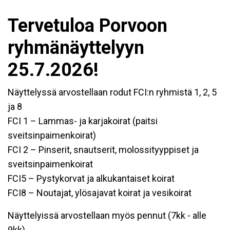
Tervetuloa Porvoon
ryhmänäyttelyyn
25.7.2026!
Näyttelyssä arvostellaan rodut FCI:n ryhmistä 1, 2, 5
ja 8
FCI 1 – Lammas- ja karjakoirat (paitsi
sveitsinpaimenkoirat)
FCI 2 – Pinserit, snautserit, molossityyppiset ja
sveitsinpaimenkoirat
FCI5 – Pystykorvat ja alkukantaiset koirat
FCI8 – Noutajat, ylösajavat koirat ja vesikoirat
Näyttelyissä arvostellaan myös pennut (7kk - alle
9kk)