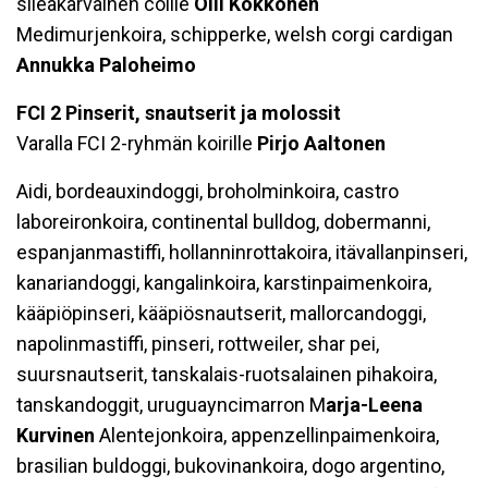
sileäkarvainen collie
Olli Kokkonen
Medimurjenkoira, schipperke, welsh corgi cardigan
Annukka Paloheimo
FCI 2 Pinserit, snautserit ja molossit
Varalla FCI 2-ryhmän koirille
Pirjo Aaltonen
Aidi, bordeauxindoggi, broholminkoira, castro
laboreironkoira, continental bulldog, dobermanni,
espanjanmastiffi, hollanninrottakoira, itävallanpinseri,
kanariandoggi, kangalinkoira, karstinpaimenkoira,
kääpiöpinseri, kääpiösnautserit, mallorcandoggi,
napolinmastiffi, pinseri, rottweiler, shar pei,
suursnautserit, tanskalais-ruotsalainen pihakoira,
tanskandoggit, uruguayncimarron M
arja-Leena
Kurvinen
Alentejonkoira, appenzellinpaimenkoira,
brasilian buldoggi, bukovinankoira, dogo argentino,