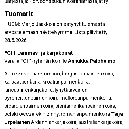
Järjestäjä: Porvoonseudun Koiraharrastajat ry
Tuomarit
HUOM: Marjo Jaakkola on estynyt tulemasta
arvostelemaan näyttelyymme. Lista päivitetty
28.5.2026
FCI 1 Lammas- ja karjakoirat
Varalla FCI 1-ryhmän koirille
Annukka Paloheimo
Abruzzese maremmano, bergamonpaimenkoira,
karpaattienkoira, kroatianpaimenkoira,
lancashirenkarjakoira, lyhytkarvainen
pyreneittenpaimenkoira, mallorcanpaimenkoira,
picardienpaimenkoira, pieniamerikanpaimenkoira,
polski owczarek nizinny, romanianpaimenkoira
Teija
Urpelainen
Ardennienkarjakoira, australiankarjakoira,