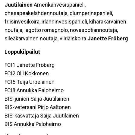
Juutilainen
Amerikanvesispanieli,
chesapeakelahdennoutaja, clumperinspanieli,
friisinvesikoira, irlanninvesispanieli, kiharakarvainen
noutaja, lagotto romagnolo, novascotiannoutaja,
sileäkarvainen noutaja, viiriäiskoira
Janette Fröberg
Loppukilpailut
FCI1 Janette Fröberg
FCI2 Olli Kokkonen
FCI5 Teija Urpelainen
FCI8 Annukka Paloheimo
BIS-juniori Saija Juutilainen
BIS-veteraani Pirjo Aaltonen
BIS-kasvattaja Saija Juutilainen
BIS Annukka Paloheimo