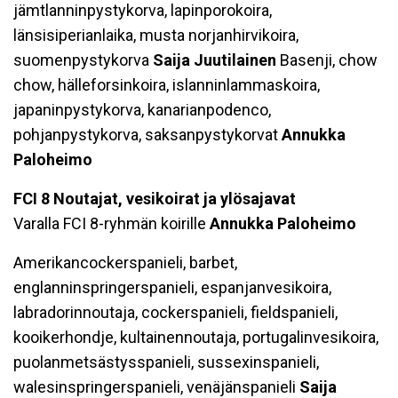
jämtlanninpystykorva, lapinporokoira,
länsisiperianlaika, musta norjanhirvikoira,
suomenpystykorva
Saija Juutilainen
Basenji, chow
chow, hälleforsinkoira, islanninlammaskoira,
japaninpystykorva, kanarianpodenco,
pohjanpystykorva, saksanpystykorvat
Annukka
Paloheimo
FCI 8 Noutajat, vesikoirat ja ylösajavat
Varalla FCI 8-ryhmän koirille
Annukka Paloheimo
Amerikancockerspanieli, barbet,
englanninspringerspanieli, espanjanvesikoira,
labradorinnoutaja, cockerspanieli, fieldspanieli,
kooikerhondje, kultainennoutaja, portugalinvesikoira,
puolanmetsästysspanieli, sussexinspanieli,
walesinspringerspanieli, venäjänspanieli
Saija