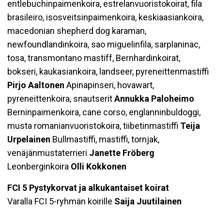
entlebuchinpaimenkoira, estrelanvuoristokoirat, fila
brasileiro, isosveitsinpaimenkoira, keskiaasiankoira,
macedonian shepherd dog karaman,
newfoundlandinkoira, sao miguelinfila, sarplaninac,
tosa, transmontano mastiff, Bernhardinkoirat,
bokseri, kaukasiankoira, landseer, pyreneittenmastiffi
Pirjo Aaltonen
Apinapinseri, hovawart,
pyreneittenkoira, snautserit
Annukka Paloheimo
Berninpaimenkoira, cane corso, englanninbuldoggi,
musta romanianvuoristokoira, tiibetinmastiffi
Teija
Urpelainen
Bullmastiffi, mastiffi, tornjak,
venäjänmustaterrieri
Janette Fröberg
Leonberginkoira
Olli Kokkonen
FCI 5 Pystykorvat ja alkukantaiset koirat
Varalla FCI 5-ryhmän koirille
Saija Juutilainen