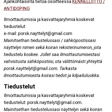
Ajankohtaisinta tietoa osoitteessa
KENNELLIITTO /
ANTIDOPING
Ilmoittautumisia ja kasvattajaryhmiä koskevat
tiedustelut
e-mail: porsk.nayttelyt@gmail.com
Mainitsethan tiedustelussasi / sähköpostissasi
näyttelyn nimen sekä koiran rekisterinumeron, jota
tiedustelu koskee. Jollet saa ilmoittautumisestasi
vahvistusta sähköpostiisi, ota välittömästi yhteyttä
porsk.nayttelyt@gmail.com
. Tarkasta
ilmoittautumisesta koirasi tiedot ja kilpailuluokka.
Tiedustelut
Ilmoittautumisia ja kasvattajaryhmiä koskevat
tiedustelut: porsk.nayttelyt@gmail.com.
Mainitsethan tiedustelussasi näyttelyn sekä koiran