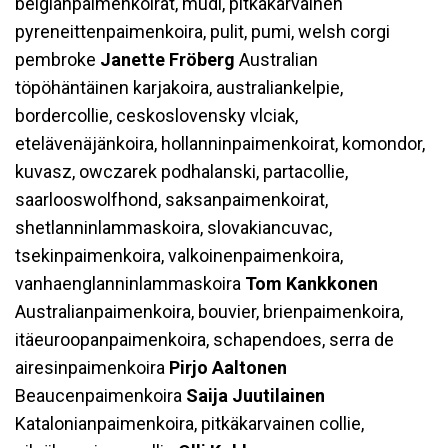
belgianpaimenkoirat, mudi, pitkäkarvainen
pyreneittenpaimenkoira, pulit, pumi, welsh corgi
pembroke
Janette Fröberg
Australian
töpöhäntäinen karjakoira, australiankelpie,
bordercollie, ceskoslovensky vlciak,
etelävenäjänkoira, hollanninpaimenkoirat, komondor,
kuvasz, owczarek podhalanski, partacollie,
saarlooswolfhond, saksanpaimenkoirat,
shetlanninlammaskoira, slovakiancuvac,
tsekinpaimenkoira, valkoinenpaimenkoira,
vanhaenglanninlammaskoira
Tom Kankkonen
Australianpaimenkoira, bouvier, brienpaimenkoira,
itäeuroopanpaimenkoira, schapendoes, serra de
airesinpaimenkoira
Pirjo Aaltonen
Beaucenpaimenkoira
Saija Juutilainen
Katalonianpaimenkoira, pitkäkarvainen collie,