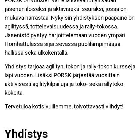
PORSK on vuosien varrella kasvanut yli sadan
jäsenen iloiseksi ja aktiiviseksi seuraksi, jossa on
mukava harrastaa. Nykyisin yhdistyksen pääpaino on
agilityssä
,
tottelevaisuudessa ja rally-tokossa.
Jäsenistö
pystyy harjoittelemaan vuoden
ympäri
Hornhattulassa sijaitsevassa puolilämpimässä
hallissa
sekä
ulkokentäll
ä
.
Yhdistys tarjoaa agilityn
,
tokon ja rally-toko
n
kursseja
läpi vuoden. Lisäksi PORSK järjestää vuosittain
aktiivisesti agilitykilpailuja ja toko- sekä rallytoko
kokeita.
Tervetuloa kotisivuillemme, toivottavasti viihdyt
!
Yhdistys