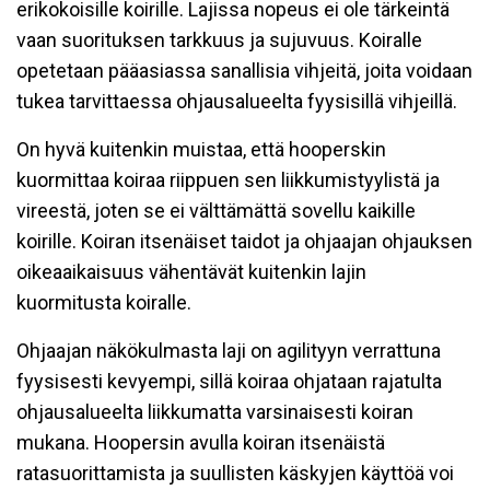
erikokoisille koirille. Lajissa nopeus ei ole tärkeintä
vaan suorituksen tarkkuus ja sujuvuus. Koiralle
opetetaan pääasiassa sanallisia vihjeitä, joita voidaan
tukea tarvittaessa ohjausalueelta fyysisillä vihjeillä.
On hyvä kuitenkin muistaa, että hooperskin
kuormittaa koiraa riippuen sen liikkumistyylistä ja
vireestä, joten se ei välttämättä sovellu kaikille
koirille. Koiran itsenäiset taidot ja ohjaajan ohjauksen
oikeaaikaisuus vähentävät kuitenkin lajin
kuormitusta koiralle.
Ohjaajan näkökulmasta laji on agilityyn verrattuna
fyysisesti kevyempi, sillä koiraa ohjataan rajatulta
ohjausalueelta liikkumatta varsinaisesti koiran
mukana. Hoopersin avulla koiran itsenäistä
ratasuorittamista ja suullisten käskyjen käyttöä voi