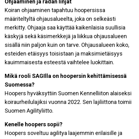
Ohjaaminen ja radan linjat
Koiran ohjaaminen tapahtuu hoopersissa
määriteltyltä ohjausalueelta, joka on selkeästi
merkitty. Ohjaaja saa käyttää kaikenlaisia suullisia
käskyjä sekä käsimerkkejä ja liikkua ohjausalueen
sisällä niin paljon kuin on tarve. Ohjausalueen koko,
esteiden etäisyys toisistaan ja maksimietäisyys
kauimmaisesta esteestä vaihtelee luokittain.
Mikä rooli SAGIlla on hoopersin kehittämisessä
Suomessa?
Hoopers hyväksyttiin Suomen Kennelliiton alaiseksi
koiraurheilulajiksi vuonna 2022. Sen lajiliittona toimii
Suomen Agilityliitto.
Kenelle hoopers sopii?
Hoopers soveltuu agilitya laajemmin erilaisille ja