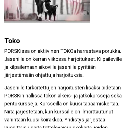
Toko
PORSKissa on aktiivinen TOKOa harrastava porukka.
Jäsenille on kerran viikossa harjoitukset. Kilpaileville
ja kilpailemaan aikoville jäsenille pyritään
järjestämään ohjattuja harjoituksia.
Jäsenille tarkoitettujen harjoitusten lisäksi pidetään
PORSKin hallissa tokon alkeis- ja jatkokursseja sekä
pentukursseja. Kursseilla on kuusi tapaamiskertaa.
Niitä järjestetään, kun kurssille on ilmoittautunut
vähintään kuusi koirakkoa.
Yhdistys järjestää
vuosittain useita tottelevaisuuskokeita, joiden